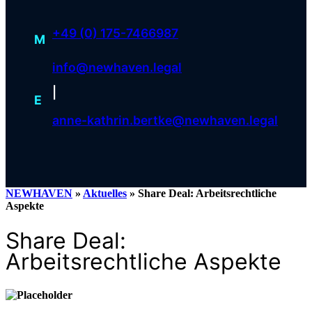
+49 (0) 175-7466987
M
info@newhaven.legal
|
E
anne-kathrin.bertke@newhaven.legal
NEWHAVEN
»
Aktuelles
»
Share Deal: Arbeitsrechtliche
Aspekte
Share Deal:
Arbeitsrechtliche Aspekte