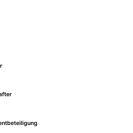
r
after
entbeteiligung