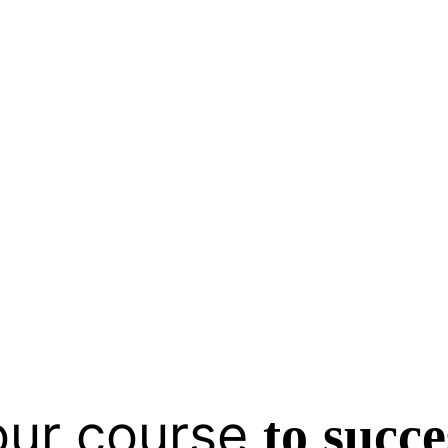
our course
to
succe