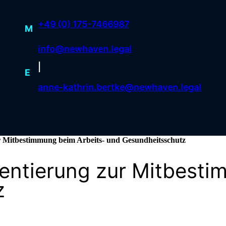
+49 (0) 175-7466987
M
info@newhaven.legal
|
E
anne-kathrin.bertke@newhaven.legal
 Mitbestimmung beim Arbeits- und Gesundheitsschutz
ntierung zur Mitbesti
z