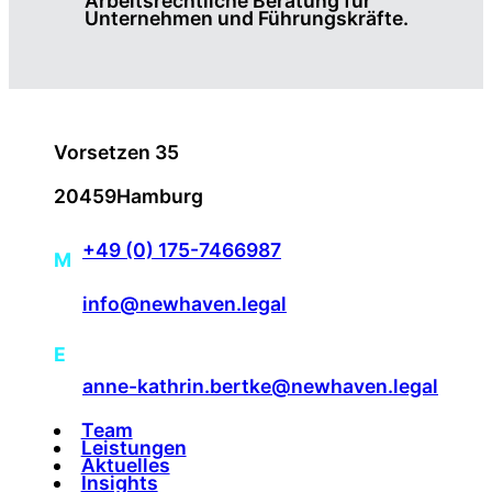
Arbeitsrechtliche Beratung für
Unternehmen und Führungskräfte.
Vorsetzen 35
20459
Hamburg
+49 (0) 175-7466987
M
info@newhaven.legal
|
E
anne-kathrin.bertke@newhaven.legal
Team
Leistungen
Aktuelles
Insights