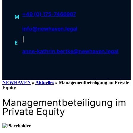
+49 (0) 175-7466987
M
info@newhaven.legal
|
E
anne-kathrin.bertke@newhaven.legal
NEWHAVEN
»
Aktuelles
»
Managementbeteiligung im Private
Equity
Managementbeteiligung im
Private Equity